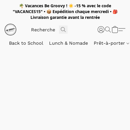
🌴
Vacances Be Groovy !
☀️
-15 %
avec le code
"
VACANCES15"
• 📦 Expédition
chaque mercredi
• 🎒
Livraison garantie avant la rentrée
Back to School
Lunch & Nomade
Prêt-à-porter