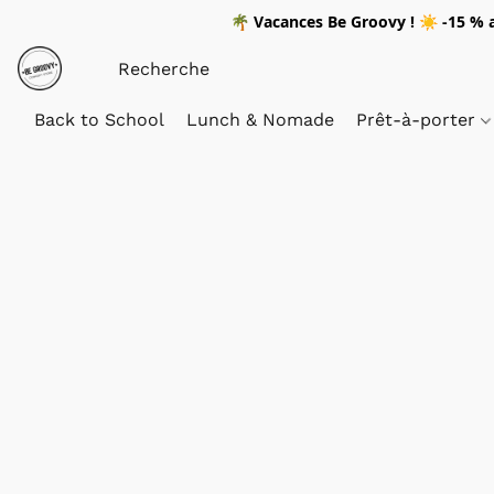
🌴
Vacances Be Groovy !
☀️
-15 %
a
Back to School
Lunch & Nomade
Prêt-à-porter