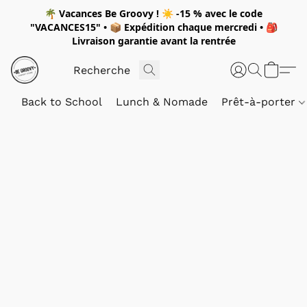
🌴
Vacances Be Groovy !
☀️
-15 %
avec le code
"
VACANCES15"
• 📦 Expédition
chaque mercredi
• 🎒
Livraison garantie avant la rentrée
Back to School
Lunch & Nomade
Prêt-à-porter