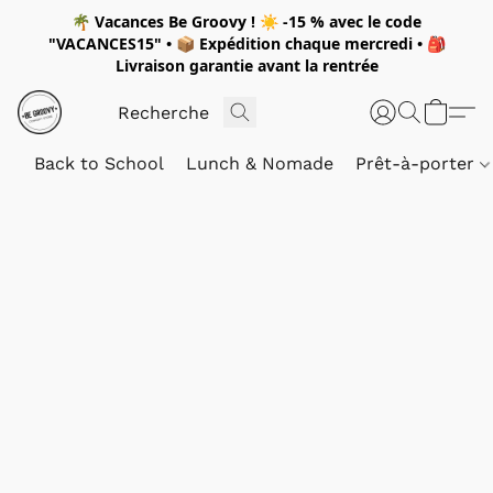
🌴
Vacances Be Groovy !
☀️
-15 %
avec le code
"
VACANCES15"
• 📦 Expédition
chaque mercredi
• 🎒
Livraison garantie avant la rentrée
Back to School
Lunch & Nomade
Prêt-à-porter