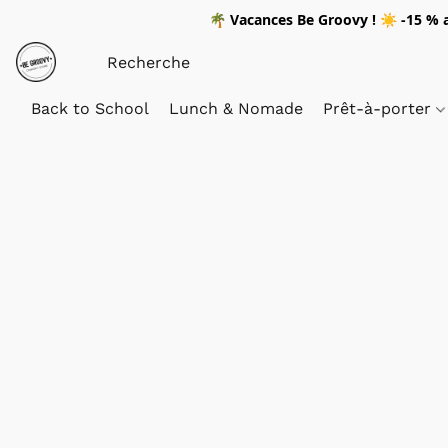
🌴
Vacances Be Groovy !
☀️
-15 %
a
Back to School
Lunch & Nomade
Prêt-à-porter