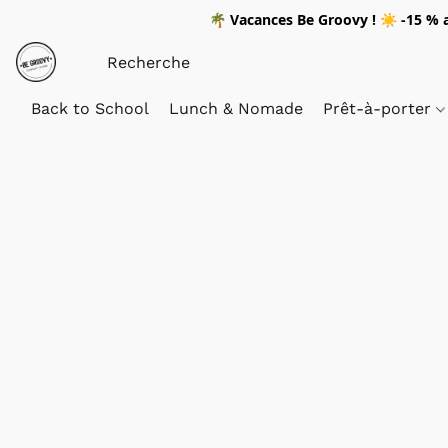
🌴
Vacances Be Groovy !
☀️
-15 %
a
Back to School
Lunch & Nomade
Prêt-à-porter