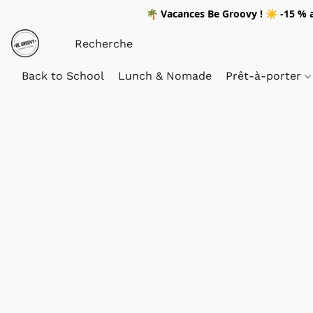
🌴
Vacances Be Groovy !
☀️
-15 %
a
Back to School
Lunch & Nomade
Prêt-à-porter